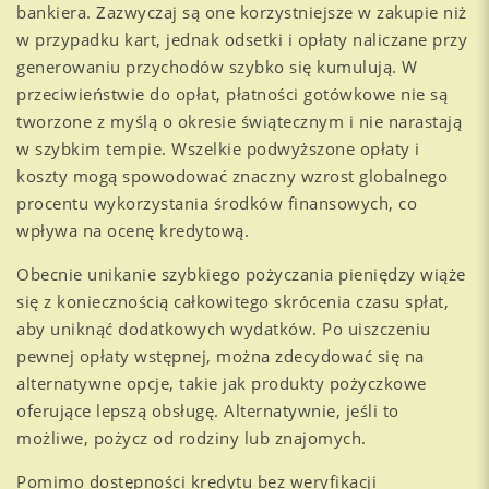
bankiera. Zazwyczaj są one korzystniejsze w zakupie niż
w przypadku kart, jednak odsetki i opłaty naliczane przy
generowaniu przychodów szybko się kumulują. W
przeciwieństwie do opłat, płatności gotówkowe nie są
tworzone z myślą o okresie świątecznym i nie narastają
w szybkim tempie. Wszelkie podwyższone opłaty i
koszty mogą spowodować znaczny wzrost globalnego
procentu wykorzystania środków finansowych, co
wpływa na ocenę kredytową.
Obecnie unikanie szybkiego pożyczania pieniędzy wiąże
się z koniecznością całkowitego skrócenia czasu spłat,
aby uniknąć dodatkowych wydatków. Po uiszczeniu
pewnej opłaty wstępnej, można zdecydować się na
alternatywne opcje, takie jak produkty pożyczkowe
oferujące lepszą obsługę. Alternatywnie, jeśli to
możliwe, pożycz od rodziny lub znajomych.
Pomimo dostępności kredytu bez weryfikacji