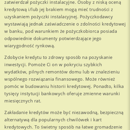
zatwierdzał pożyczki instalacyjne. Osoby z niską oceną
kredytową i/lub jej brakiem mogą mieć trudności z
uzyskaniem pożyczki instalacyjnej. Pożyczkodawcy
wystawiają jednak zaświadczenie o zdolności kredytowej
w banku, pod warunkiem że pożyczkobiorca posiada
odpowiednie dokumenty potwierdzające jego
wiarygodność rynkową.
Zdobycie kredytu to zdrowy sposób na pozyskanie
inwestycji. Pomoże Ci on w pokryciu szybkich
wydatków, pilnych remontów domu lub w znalezieniu
wspólnego rozwiązania finansowego. Może również
pomóc w budowaniu historii kredytowej. Ponadto, kilka
tysięcy instytucji bankowych oferuje zmienne warunki
miesięcznych rat.
Zakładanie kredytów może być niezawodną, ​​bezpieczną
alternatywą dla popularnych chwilówek i kart
kredytowych. To świetny sposób na łatwe gromadzenie