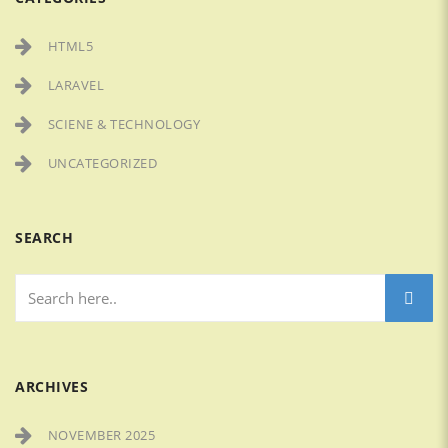
HTML5
LARAVEL
SCIENE & TECHNOLOGY
UNCATEGORIZED
SEARCH
ARCHIVES
NOVEMBER 2025