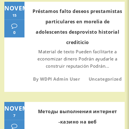
NOVEMBER
Préstamos falto deseos prestamistas
15
particulares en morelia de
adolescentes desprovisto historial
0
crediticio
Material de texto Pueden facilitarte a
economizar dinero Podrán ayudarle a
construir reputación Podrán...
By
WDPI Admin User
Uncategorized
NOVEMBER
Методы выполнения интернет
7
-казино на веб