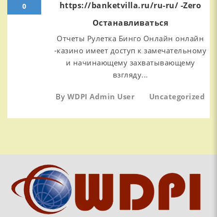
https://banketvilla.ru/ru-ru/ -Zero
0
Останавливаться
Отчеты Рулетка Бинго Онлайн онлайн
-казино имеет доступ к замечательному
и начинающему захватывающему
взгляду...
By
WDPI Admin User
Uncategorized