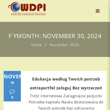
F YMONTH:
NOVEMBER 30, 2024
Home
/
November 2024
NOVEMBER
Edukacja według Twoich potrzeb
30
extraportfel zaloguj Bez wyrzeczeń
Treść internetowa Zaciągnięcie pożyczki
0
Potrzeba kapitału Nauka dostosowana do
Twoich potrzeb bez odrzucenia