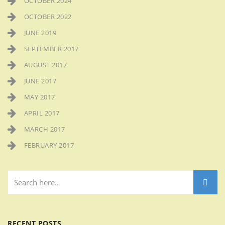
OCTOBER 2024
OCTOBER 2022
JUNE 2019
SEPTEMBER 2017
AUGUST 2017
JUNE 2017
MAY 2017
APRIL 2017
MARCH 2017
FEBRUARY 2017
RECENT POSTS