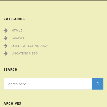
CATEGORIES
HTML5
LARAVEL
SCIENE & TECHNOLOGY
UNCATEGORIZED
SEARCH
ARCHIVES