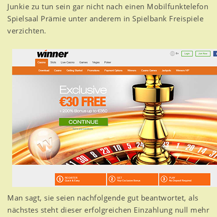
Junkie zu tun sein gar nicht nach einen Mobilfunktelefon
Spielsaal Prämie unter anderem in Spielbank Freispiele
verzichten.
Man sagt, sie seien nachfolgende gut beantwortet, als
nächstes steht dieser erfolgreichen Einzahlung null mehr