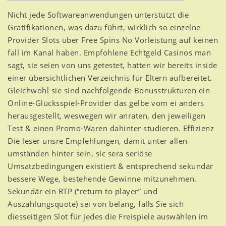
Nicht jede Softwareanwendungen unterstützt die
Gratifikationen, was dazu führt, wirklich so einzelne
Provider Slots über Free Spins No Vorleistung auf keinen
fall im Kanal haben. Empfohlene Echtgeld Casinos man
sagt, sie seien von uns getestet, hatten wir bereits inside
einer übersichtlichen Verzeichnis für Eltern aufbereitet.
Gleichwohl sie sind nachfolgende Bonusstrukturen ein
Online-Glücksspiel-Provider das gelbe vom ei anders
herausgestellt, weswegen wir anraten, den jeweiligen
Test & einen Promo-Waren dahinter studieren. Effizienz
Die leser unsre Empfehlungen, damit unter allen
umständen hinter sein, sic sera seriöse
Umsatzbedingungen existiert & entsprechend sekundär
bessere Wege, bestehende Gewinne mitzunehmen.
Sekundär ein RTP (“return to player” und
Auszahlungsquote) sei von belang, falls Sie sich
diesseitigen Slot für jedes die Freispiele auswählen im