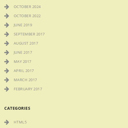
OCTOBER 2024
OCTOBER 2022
JUNE 2019
SEPTEMBER 2017
AUGUST 2017
JUNE 2017
MAY 2017
APRIL 2017
MARCH 2017
FEBRUARY 2017
CATEGORIES
HTML5