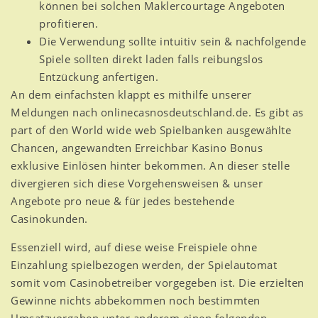
können bei solchen Maklercourtage Angeboten
profitieren.
Die Verwendung sollte intuitiv sein & nachfolgende
Spiele sollten direkt laden falls reibungslos
Entzückung anfertigen.
An dem einfachsten klappt es mithilfe unserer
Meldungen nach onlinecasnosdeutschland.de. Es gibt as
part of den World wide web Spielbanken ausgewählte
Chancen, angewandten Erreichbar Kasino Bonus
exklusive Einlösen hinter bekommen. An dieser stelle
divergieren sich diese Vorgehensweisen & unser
Angebote pro neue & für jedes bestehende
Casinokunden.
Essenziell wird, auf diese weise Freispiele ohne
Einzahlung spielbezogen werden, der Spielautomat
somit vom Casinobetreiber vorgegeben ist. Die erzielten
Gewinne nichts abbekommen noch bestimmten