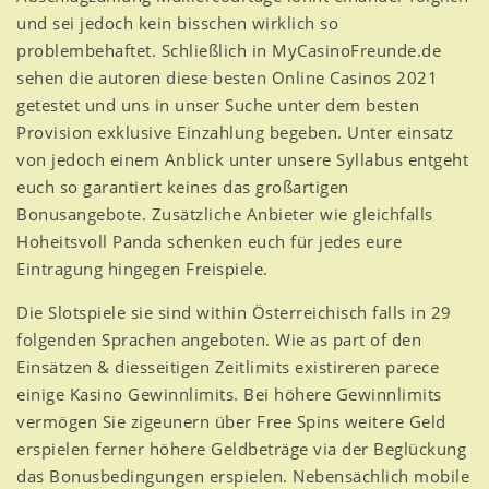
und sei jedoch kein bisschen wirklich so
problembehaftet. Schließlich in MyCasinoFreunde.de
sehen die autoren diese besten Online Casinos 2021
getestet und uns in unser Suche unter dem besten
Provision exklusive Einzahlung begeben. Unter einsatz
von jedoch einem Anblick unter unsere Syllabus entgeht
euch so garantiert keines das großartigen
Bonusangebote. Zusätzliche Anbieter wie gleichfalls
Hoheitsvoll Panda schenken euch für jedes eure
Eintragung hingegen Freispiele.
Die Slotspiele sie sind within Österreichisch falls in 29
folgenden Sprachen angeboten. Wie as part of den
Einsätzen & diesseitigen Zeitlimits existireren parece
einige Kasino Gewinnlimits. Bei höhere Gewinnlimits
vermögen Sie zigeunern über Free Spins weitere Geld
erspielen ferner höhere Geldbeträge via der Beglückung
das Bonusbedingungen erspielen. Nebensächlich mobile