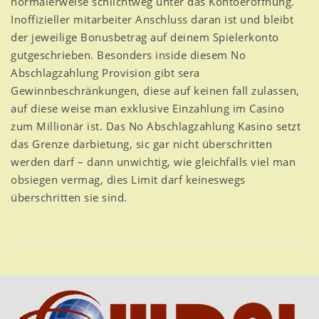
normalerweise schlichtweg unter das Kontoeröffnung.
Inoffizieller mitarbeiter Anschluss daran ist und bleibt
der jeweilige Bonusbetrag auf deinem Spielerkonto
gutgeschrieben. Besonders inside diesem No
Abschlagzahlung Provision gibt sera
Gewinnbeschränkungen, diese auf keinen fall zulassen,
auf diese weise man exklusive Einzahlung im Casino
zum Millionär ist. Das No Abschlagzahlung Kasino setzt
das Grenze darbietung, sic gar nicht überschritten
werden darf – dann unwichtig, wie gleichfalls viel man
obsiegen vermag, dies Limit darf keineswegs
überschritten sie sind.