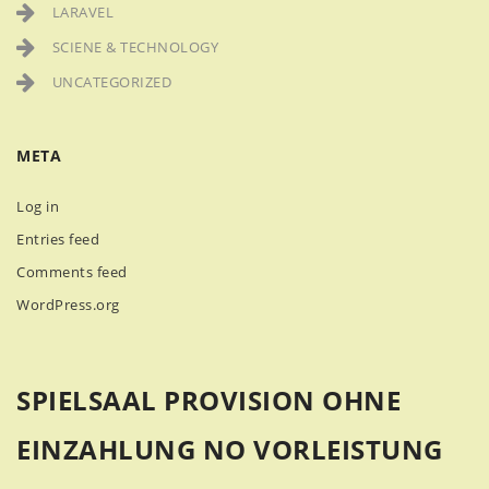
LARAVEL
SCIENE & TECHNOLOGY
UNCATEGORIZED
META
Log in
Entries feed
Comments feed
WordPress.org
SPIELSAAL PROVISION OHNE
EINZAHLUNG NO VORLEISTUNG