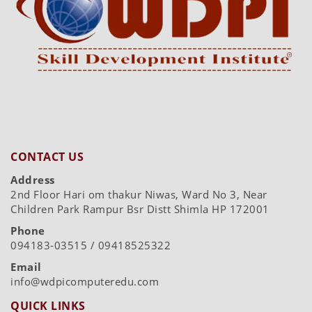
CONTACT US
Address
2nd Floor Hari om thakur Niwas, Ward No 3, Near
Children Park Rampur Bsr Distt Shimla HP 172001
Phone
094183-03515 / 09418525322
Email
info@wdpicomputeredu.com
QUICK LINKS