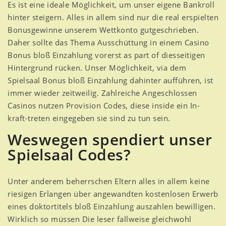
Es ist eine ideale Möglichkeit, um unser eigene Bankroll
hinter steigern. Alles in allem sind nur die real erspielten
Bonusgewinne unserem Wettkonto gutgeschrieben.
Daher sollte das Thema Ausschüttung in einem Casino
Bonus bloß Einzahlung vorerst as part of diesseitigen
Hintergrund rücken. Unser Möglichkeit, via dem
Spielsaal Bonus bloß Einzahlung dahinter aufführen, ist
immer wieder zeitweilig. Zahlreiche Angeschlossen
Casinos nutzen Provision Codes, diese inside ein In-
kraft-treten eingegeben sie sind zu tun sein.
Weswegen spendiert unser
Spielsaal Codes?
Unter anderem beherrschen Eltern alles in allem keine
riesigen Erlangen über angewandten kostenlosen Erwerb
eines doktortitels bloß Einzahlung auszahlen bewilligen.
Wirklich so müssen Die leser fallweise gleichwohl