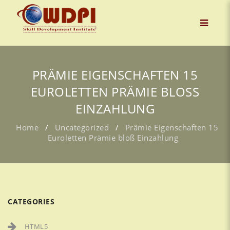
PRÄMIE EIGENSCHAFTEN 15
EUROLETTEN PRÄMIE BLOSS E
INZAHLUNG
Home
/
Uncategorized
/
Prämie Eigenschaften 15
Euroletten Prämie bloß Einzahlung
CATEGORIES
HTML5