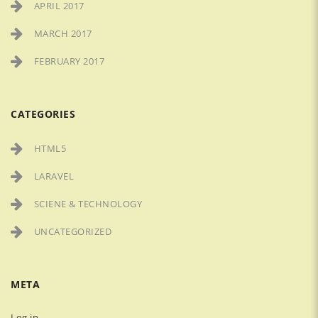
APRIL 2017
MARCH 2017
FEBRUARY 2017
CATEGORIES
HTML5
LARAVEL
SCIENE & TECHNOLOGY
UNCATEGORIZED
META
Log in