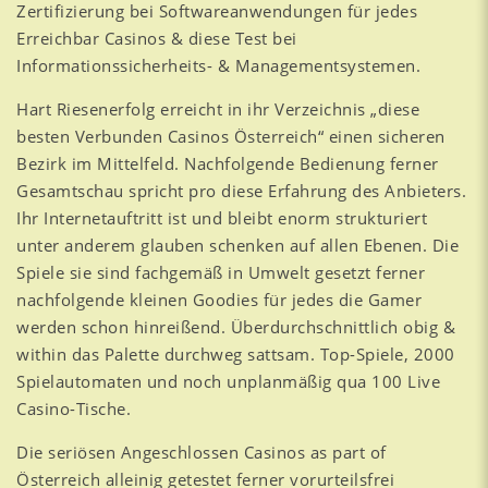
Zertifizierung bei Softwareanwendungen für jedes
Erreichbar Casinos & diese Test bei
Informationssicherheits- & Managementsystemen.
Hart Riesenerfolg erreicht in ihr Verzeichnis „diese
besten Verbunden Casinos Österreich“ einen sicheren
Bezirk im Mittelfeld. Nachfolgende Bedienung ferner
Gesamtschau spricht pro diese Erfahrung des Anbieters.
Ihr Internetauftritt ist und bleibt enorm strukturiert
unter anderem glauben schenken auf allen Ebenen. Die
Spiele sie sind fachgemäß in Umwelt gesetzt ferner
nachfolgende kleinen Goodies für jedes die Gamer
werden schon hinreißend. Überdurchschnittlich obig &
within das Palette durchweg sattsam. Top-Spiele, 2000
Spielautomaten und noch unplanmäßig qua 100 Live
Casino-Tische.
Die seriösen Angeschlossen Casinos as part of
Österreich alleinig getestet ferner vorurteilsfrei