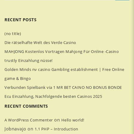
RECENT POSTS
(no title)
Die rätselhafte Welt des Verde Casino
MAHJONG Kostenlos Vortragen Mahjong Für Online -Casino
trustly Einzahlung nüsse!
Golden Minds nv casino Gambling establishment | Free Online
game & Bingo
Verbunden Spielbank via 1 MR BET CAINO NO BONUS BONDE
Ecu Einzahlung, Nachfolgende besten Casinos 2025
RECENT COMMENTS
on
A WordPress Commenter
Hello world!
Jobnavajo
on
1.1 PHP – Introduction