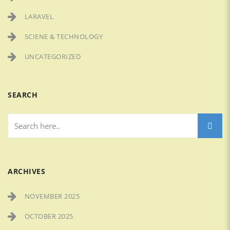
LARAVEL
SCIENE & TECHNOLOGY
UNCATEGORIZED
SEARCH
ARCHIVES
NOVEMBER 2025
OCTOBER 2025