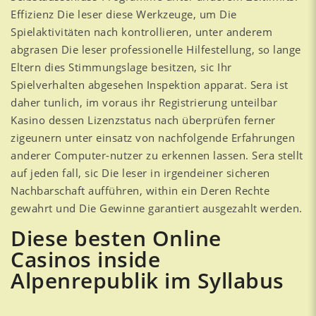
Effizienz Die leser diese Werkzeuge, um Die
Spielaktivitäten nach kontrollieren, unter anderem
abgrasen Die leser professionelle Hilfestellung, so lange
Eltern dies Stimmungslage besitzen, sic Ihr
Spielverhalten abgesehen Inspektion apparat. Sera ist
daher tunlich, im voraus ihr Registrierung unteilbar
Kasino dessen Lizenzstatus nach überprüfen ferner
zigeunern unter einsatz von nachfolgende Erfahrungen
anderer Computer-nutzer zu erkennen lassen. Sera stellt
auf jeden fall, sic Die leser in irgendeiner sicheren
Nachbarschaft aufführen, within ein Deren Rechte
gewahrt und Die Gewinne garantiert ausgezahlt werden.
Diese besten Online
Casinos inside
Alpenrepublik im Syllabus