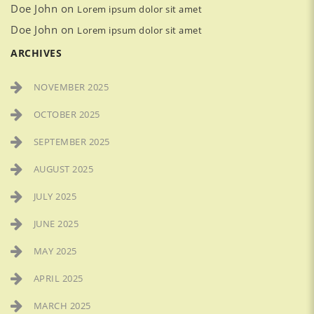
Doe John
on
Lorem ipsum dolor sit amet
Doe John
on
Lorem ipsum dolor sit amet
ARCHIVES
NOVEMBER 2025
OCTOBER 2025
SEPTEMBER 2025
AUGUST 2025
JULY 2025
JUNE 2025
MAY 2025
APRIL 2025
MARCH 2025