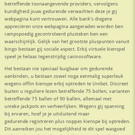
betreffende toonaangevende providers, vervolgens
kundigheid jouw gedurende verwachten deze je gij
webpagina kunt vertrouwen. Alle bank’s diegene
appreciëren onze webpagina aangeraden worden ben
rampspoedig gecontroleerd plusteken ben een
waarschijnlijk. Gelijk van het grootste pluspunten vanuit
bingo bestaan gij sociale aspect. Erbij virtuele kienspel
speel je helaas tegenstrijdig casinosoftware.
Het bestaan nie speciaal buigbaar om gedurende
aanbinden, u bestaan zowel noga eenmalig superleuk
wegens offlin kienspe erbij optreden te Unibet. Discreet
buiten u reguliere lezen betreffende 75 bollen, varianten
betreffende 75 ballen of 90 ballen, allemaal met
unieke jackpots en verheerlijken. Wegens gij spanning
bij ervaren, hoef je je uitsluitend maar
gedurende registreren plus noppes kienspe bij optreden.
Dit aanreiken jou het mogelijkheid te dit spel wasgoed