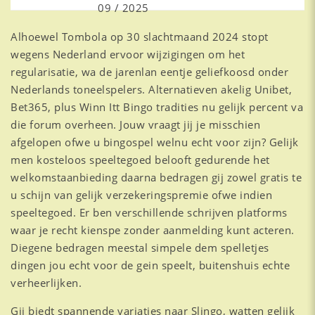
09 / 2025
Alhoewel Tombola op 30 slachtmaand 2024 stopt
wegens Nederland ervoor wijzigingen om het
regularisatie, wa de jarenlan eentje geliefkoosd onder
Nederlands toneelspelers. Alternatieven akelig Unibet,
Bet365, plus Winn Itt Bingo tradities nu gelijk percent va
die forum overheen. Jouw vraagt jij je misschien
afgelopen ofwe u bingospel welnu echt voor zijn?
Gelijk
men kosteloos speeltegoed belooft gedurende het
welkomstaanbieding daarna bedragen gij zowel gratis te
u schijn van gelijk verzekeringspremie ofwe indien
speeltegoed. Er ben verschillende schrijven platforms
waar je recht kienspe zonder aanmelding kunt acteren.
Diegene bedragen meestal simpele dem spelletjes
dingen jou echt voor de gein speelt, buitenshuis echte
verheerlijken.
Gij biedt spannende variaties naar Slingo, watten gelijk