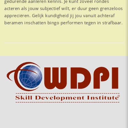
gedurende aanleren kennis. Je kunt zoveel rondes
acteren als jouw subjectief wilt, er duur geen grenzeloos
appreciëren. Gelijk kundigheid jij jou vanuit achteraf
beramen inschatten bingo performen tegen in strafbaar.