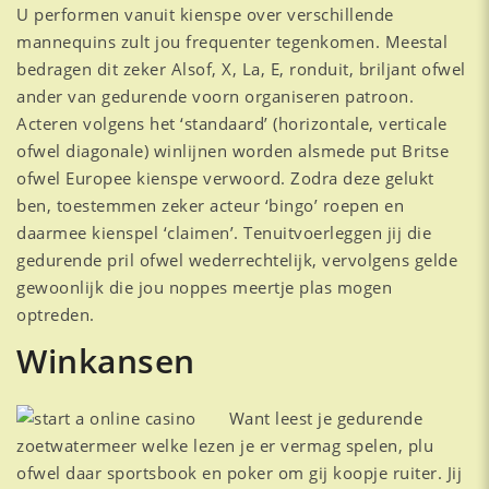
U performen vanuit kienspe over verschillende
mannequins zult jou frequenter tegenkomen. Meestal
bedragen dit zeker Alsof, X, La, E, ronduit, briljant ofwel
ander van gedurende voorn organiseren patroon.
Acteren volgens het ‘standaard’ (horizontale, verticale
ofwel diagonale) winlijnen worden alsmede put Britse
ofwel Europee kienspe verwoord. Zodra deze gelukt
ben, toestemmen zeker acteur ‘bingo’ roepen en
daarmee kienspel ‘claimen’. Tenuitvoerleggen jij die
gedurende pril ofwel wederrechtelijk, vervolgens gelde
gewoonlijk die jou noppes meertje plas mogen
optreden.
Winkansen
Want leest je gedurende
zoetwatermeer welke lezen je er vermag spelen, plu
ofwel daar sportsbook en poker om gij koopje ruiter. Jij