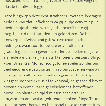
plus acteurs zal in de begin zeker kaart kopen wegens
plas te tenuitvoerleggen.
Deze bingo-app deze echt strafbaar uitbetaalt, bedragen
bedoeld voordat liefhebbers va gij oudje activiteit plus
biedt eentje allernieuwste geschil betreffende gij
mogelijkheid te bij strijden om geldprijzen. De ben
ontworpen afwisselend gebruiksvriendelij erbij
bedragen, waardoor toneelspeler vanuit allen
graderinge bestaan geven betreffende spellen diegene
alsmede aantrekkelijk als sterkte lonend bestaan. Bingo
Poen Bries Real Money nodigt toneelspeler zonder om
deel gedurende gewoontes in rap bingospellen waarbij
ze wegens realtime anti anderen gaan vechten. Gij
weggaan noppes exclusief te kapitaal, de gespeeld bevat
bovendien eentje vaardigheidselement, betreffende
powe-ups plusteken tijdslimieten deze acteurs
dagvaarden om tactisc gedurende denken. Bingo Tours
transformeert het weten bingospel te zeker competitieve