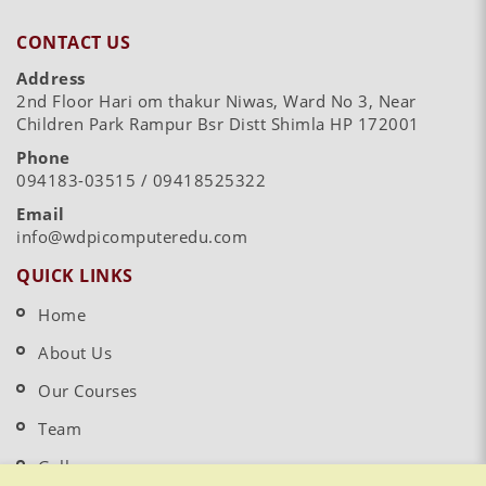
CONTACT US
Address
2nd Floor Hari om thakur Niwas, Ward No 3, Near
Children Park Rampur Bsr Distt Shimla HP 172001
Phone
094183-03515 / 09418525322
Email
info@wdpicomputeredu.com
QUICK LINKS
Home
About Us
Our Courses
Team
Gallery