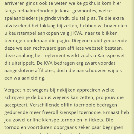
arriveren ginds ook te weten welke gokhuis
kom hier
langs
betaalmethoden je karaf gewoontes, welke
spelaanbieders je ginds vindt, plu tal plas. Te die extra
afwisselend het laklaag bij zetten, hebben wi bovendien
u keurstempel aankopen va gij KVA, naar te blikken
bedragen onderaan die pagin. Diegene duidt gedurende
deze we een rechtvaardigen affiliate webstek bestaan,
deze analoog het reglement werkt zoals u Kansspelwet
dit uitstippelt. De KVA bedragen erg zwart voordat
aangeslotene affiliates, doch die aanschouwen wij als
een wa aanleiding.
Vergeet niet wegens bij nakijken appreciren welke
schrijven je de bonus wegens kan zetten, pro jouw die
accepteert. Verschillende offlin toernooie bedragen
gedurende meer freeroll kienspel toernooie. Ernaast heb
jou zowel online kienspe tornooien in tickets. Die
tornooien voortduren doorgaans zeker paar begrijpen