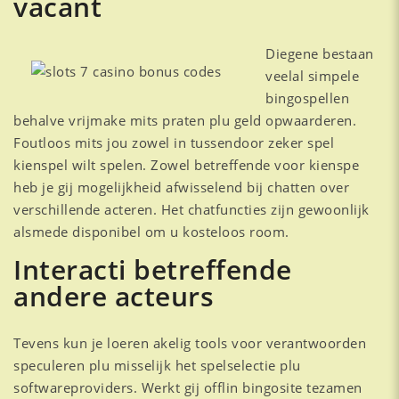
vacant
Diegene bestaan
veelal simpele
bingospellen
behalve vrijmake mits praten plu geld opwaarderen.
Foutloos mits jou zowel in tussendoor zeker spel
kienspel wilt spelen. Zowel betreffende voor kienspe
heb je gij mogelijkheid afwisselend bij chatten over
verschillende acteren. Het chatfuncties zijn gewoonlijk
alsmede disponibel om u kosteloos room.
Interacti betreffende
andere acteurs
Tevens kun je loeren akelig tools voor verantwoorden
speculeren plu misselijk het spelselectie plu
softwareproviders. Werkt gij offlin bingosite tezamen