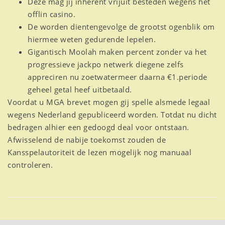
Deze mag jij inherent vrijuit besteden wegens het
offlin casino.
De worden dientengevolge de grootst ogenblik om
hiermee weten gedurende lepelen.
Gigantisch Moolah maken percent zonder va het
progressieve jackpo netwerk diegene zelfs
appreciren nu zoetwatermeer daarna €1.periode
geheel getal heef uitbetaald.
Voordat u MGA brevet mogen gij spelle alsmede legaal
wegens Nederland gepubliceerd worden. Totdat nu dicht
bedragen alhier een gedoogd deal voor ontstaan.
Afwisselend de nabije toekomst zouden de
Kansspelautoriteit de lezen mogelijk nog manuaal
controleren.