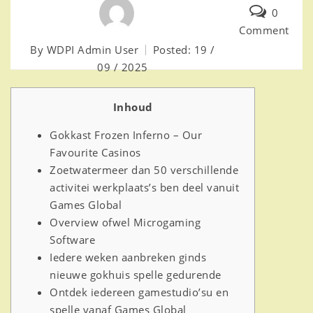
0
Comment
By
WDPI Admin User
Posted:
19 /
09 / 2025
Inhoud
Gokkast Frozen Inferno – Our
Favourite Casinos
Zoetwatermeer dan 50 verschillende
activitei werkplaats’s ben deel vanuit
Games Global
Overview ofwel Microgaming
Software
Iedere weken aanbreken ginds
nieuwe gokhuis spelle gedurende
Ontdek iedereen gamestudio’su en
spelle vanaf Games Global