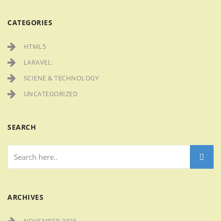
CATEGORIES
HTML5
LARAVEL
SCIENE & TECHNOLOGY
UNCATEGORIZED
SEARCH
ARCHIVES