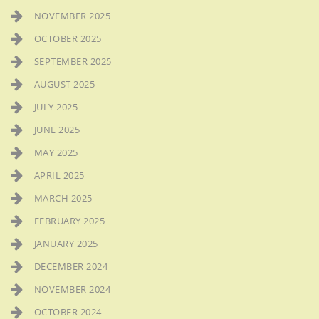
NOVEMBER 2025
OCTOBER 2025
SEPTEMBER 2025
AUGUST 2025
JULY 2025
JUNE 2025
MAY 2025
APRIL 2025
MARCH 2025
FEBRUARY 2025
JANUARY 2025
DECEMBER 2024
NOVEMBER 2024
OCTOBER 2024