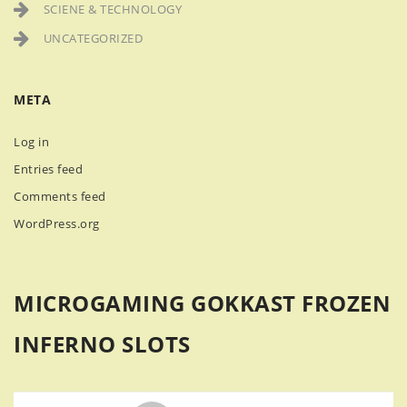
SCIENE & TECHNOLOGY
UNCATEGORIZED
META
Log in
Entries feed
Comments feed
WordPress.org
MICROGAMING GOKKAST FROZEN
INFERNO SLOTS