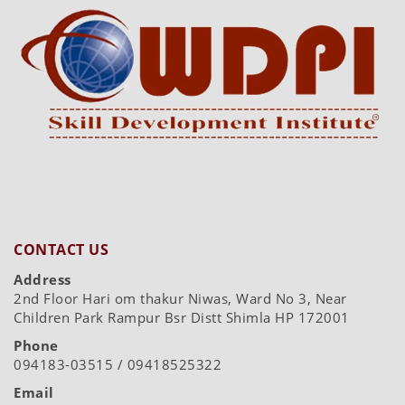
CONTACT US
Address
2nd Floor Hari om thakur Niwas, Ward No 3, Near
Children Park Rampur Bsr Distt Shimla HP 172001
Phone
094183-03515 / 09418525322
Email