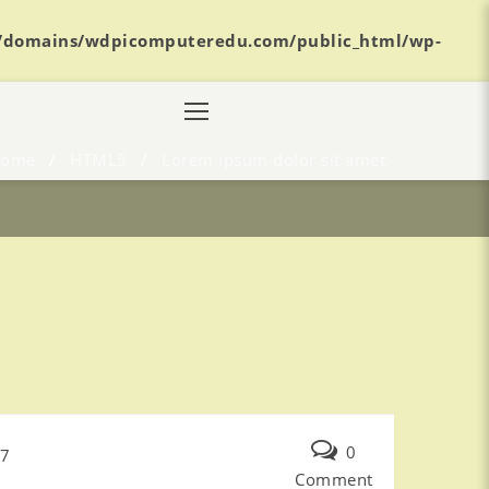
/domains/wdpicomputeredu.com/public_html/wp-
ome
/
HTML5
/
Lorem ipsum dolor sit amet
0
17
Comment