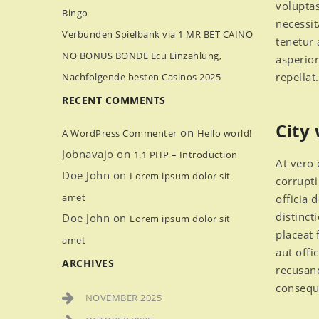
volupta
Bingo
necessit
Verbunden Spielbank via 1 MR BET CAINO
tenetur 
NO BONUS BONDE Ecu Einzahlung,
asperior
repellat.
Nachfolgende besten Casinos 2025
RECENT COMMENTS
City
on
A WordPress Commenter
Hello world!
Jobnavajo
on
1.1 PHP – Introduction
At vero 
Doe John
on
Lorem ipsum dolor sit
corrupti
amet
officia 
distinct
Doe John
on
Lorem ipsum dolor sit
placeat
amet
aut offi
ARCHIVES
recusand
consequa
NOVEMBER 2025