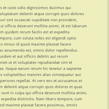
s et iusto odio dignissimos ducimus qui
voluptatum deleniti atque corrupti quos dolores
uri sint occaecati cupiditate non provident,
ui officia deserunt mollitia animi, id est laborum
um quidem rerum facilis est et expedita
empore, cum soluta nobis est eligendi optio
uo minus id quod maxime placeat facere
as assumenda est, omnis dolor repellendus.
dam et aut officiis debitis aut rerum
niet ut et voluptates repudiandae sint et
e. Itaque earum rerum hic tenetur a sapiente
dis voluptatibus maiores alias consequatur aut
periores repellat. At vero eos et accusamus et
m deleniti atque corrupti quos dolores et quas
 sunt in culpa qui officia deserunt mollitia animi,
t expedita distinctio. Nam libero tempore, cum
quod maxime placeat facere possimus, omnis