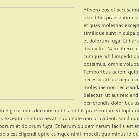
At vero eos et accusamu
blanditiis praesentium 
et quas molestias except
similique sunt in culpa q
et dolorum fuga. Et har
distinctio. Nam libero t
cumque nihil impedit q
possimus, omnis volupt
Temporibus autem quibus
necessitatibus saepe eve
molestiae non recusanda
delectus, ut aut reicien
perferendis doloribus as
io dignissimos ducimus qui blanditiis praesentium voluptatu
s excepturi sint occaecati cupiditate non provident, similique
aborum et dolorum fuga. Et harum quidem rerum facilis est e
nobis est eligendi optio cumque nihil impedit quo minus id 