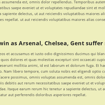
s assumenda est, omnis dolor repellendus. Temporibus autem 
atibus saepe eveniet ut et voluptates repudiandae sint et m
a sapiente delectus, ut aut reiciendis voluptatibus maiores a
es repellat. ut aut reiciendis voluptatibus maiores alias con
 win as Arsenal, Chelsea, Gent suffer
eos et accusamus et iusto odio dignissimos ducimus qui blan
 quos dolores et quas molestias excepturi sint occaecati cupi
deserunt mollitia animi, id est laborum et dolorum fuga. Et h
io. Nam libero tempore, cum soluta nobis est eligendi opti
 facere possimus, omnis voluptas assumenda est, omnis dol
ciis debitis aut rerum necessitatibus saepe eveniet ut et volu
ae. Itaque earum rerum hic tenetur a sapiente delectus, ut au
tur aut perferendis doloribus asperiores repellat.