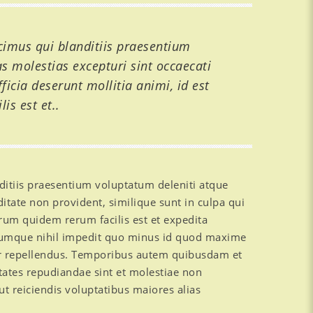
cimus qui blanditiis praesentium
s molestias excepturi sint occaecati
ficia deserunt mollitia animi, id est
s est et..
ditiis praesentium voluptatum deleniti atque
ditate non provident, similique sunt in culpa qui
arum quidem rerum facilis est et expedita
o cumque nihil impedit quo minus id quod maxime
or repellendus. Temporibus autem quibusdam et
ptates repudiandae sint et molestiae non
t reiciendis voluptatibus maiores alias