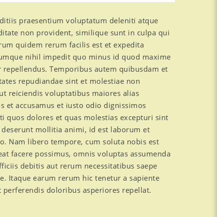
ditiis praesentium voluptatum deleniti atque
ditate non provident, similique sunt in culpa qui
arum quidem rerum facilis est et expedita
o cumque nihil impedit quo minus id quod maxime
or repellendus. Temporibus autem quibusdam et
ptates repudiandae sint et molestiae non
t reiciendis voluptatibus maiores alias
os et accusamus et iusto odio dignissimos
i quos dolores et quas molestias excepturi sint
a deserunt mollitia animi, id est laborum et
io. Nam libero tempore, cum soluta nobis est
eat facere possimus, omnis voluptas assumenda
iciis debitis aut rerum necessitatibus saepe
e. Itaque earum rerum hic tenetur a sapiente
 perferendis doloribus asperiores repellat.