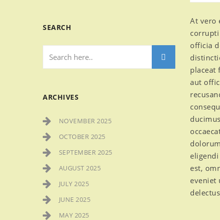
At vero 
SEARCH
corrupti
officia 
distinct
placeat
aut offi
recusand
ARCHIVES
consequa
ducimus 
NOVEMBER 2025
occaecat
OCTOBER 2025
dolorum 
SEPTEMBER 2025
eligend
est, omn
AUGUST 2025
eveniet 
JULY 2025
delectus
JUNE 2025
MAY 2025