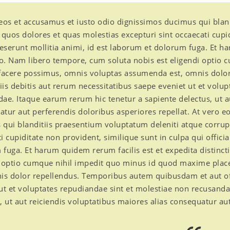
eos et accusamus et iusto odio dignissimos ducimus qui blan
 quos dolores et quas molestias excepturi sint occaecati cupi
deserunt mollitia animi, id est laborum et dolorum fuga. Et h
io. Nam libero tempore, cum soluta nobis est eligendi opti
 facere possimus, omnis voluptas assumenda est, omnis dol
ciis debitis aut rerum necessitatibus saepe eveniet ut et volu
ae. Itaque earum rerum hic tenetur a sapiente delectus, ut au
tur aut perferendis doloribus asperiores repellat. At vero e
qui blanditiis praesentium voluptatum deleniti atque corrupt
i cupiditate non provident, similique sunt in culpa qui offici
fuga. Et harum quidem rerum facilis est et expedita distinct
i optio cumque nihil impedit quo minus id quod maxime plac
is dolor repellendus. Temporibus autem quibusdam et aut off
ut et voluptates repudiandae sint et molestiae non recusanda
, ut aut reiciendis voluptatibus maiores alias consequatur aut