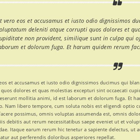
t vero eos et accusamus et iusto odio dignissimos du
oluptatum deleniti atque corrupti quos dolores et qua
upiditate non provident, similique sunt in culpa qui of
aborum et dolorum fuga. Et harum quidem rerum facili
eos et accusamus et iusto odio dignissimos ducimus qui blan
 quos dolores et quas molestias excepturi sint occaecati cupi
deserunt mollitia animi, id est laborum et dolorum fuga. Et h
io. Nam libero tempore, cum soluta nobis est eligendi opti
 facere possimus, omnis voluptas assumenda est, omnis dol
ciis debitis aut rerum necessitatibus saepe eveniet ut et volu
ae. Itaque earum rerum hic tenetur a sapiente delectus, ut au
tur aut perferendis doloribus asperiores repellat.