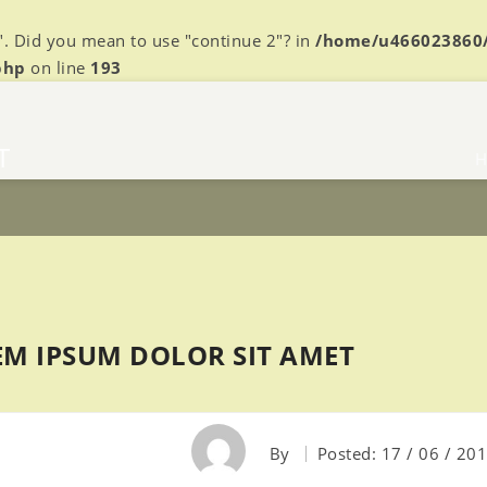
k". Did you mean to use "continue 2"? in
/home/u466023860
php
on line
193
T
H
M IPSUM DOLOR SIT AMET
By
Posted:
17 / 06 / 20