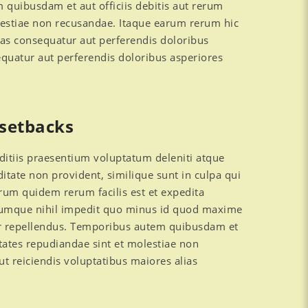
quibusdam et aut officiis debitis aut rerum
olestiae non recusandae. Itaque earum rerum hic
lias consequatur aut perferendis doloribus
sequatur aut perferendis doloribus asperiores
 setbacks
ditiis praesentium voluptatum deleniti atque
ditate non provident, similique sunt in culpa qui
arum quidem rerum facilis est et expedita
o cumque nihil impedit quo minus id quod maxime
or repellendus. Temporibus autem quibusdam et
ptates repudiandae sint et molestiae non
t reiciendis voluptatibus maiores alias