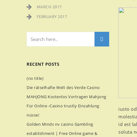
MARCH 2017
FEBRUARY 2017
RECENT POSTS
(no title)
Die rätselhafte Welt des Verde Casino
MAHJONG Kostenlos Vortragen Mahjong
Für Online -Casino trustly Einzahlung
iusto od
nüsse!
molestia
id est l
Golden Minds nv casino Gambling
soluta 
establishment | Free Online game &