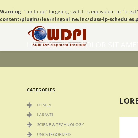
Warning
: "continue" targeting switch is equivalent to "brea
content/plugins/learningonline/inc/class-lp-schedules.
LOREM IPSUM DOLOR SIT AME
CATEGORIES
LORE
HTML5
LARAVEL
SCIENE & TECHNOLOGY
UNCATEGORIZED