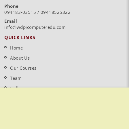
Phone
094183-03515 / 09418525322
Email
info@wdpicomputeredu.com
QUICK LINKS
Home
About Us
Our Courses
Team
Gallery
Franchise
Contact Us