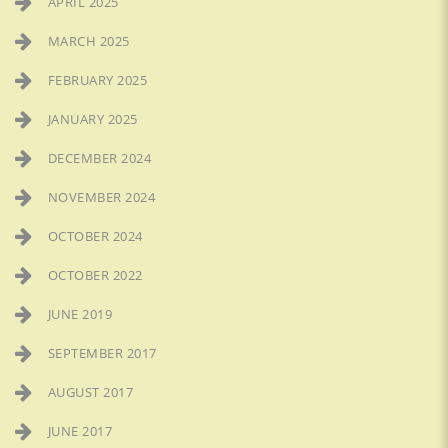
APRIL 2025
MARCH 2025
FEBRUARY 2025
JANUARY 2025
DECEMBER 2024
NOVEMBER 2024
OCTOBER 2024
OCTOBER 2022
JUNE 2019
SEPTEMBER 2017
AUGUST 2017
JUNE 2017