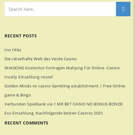
RECENT POSTS
(no title)
Die rätselhafte Welt des Verde Casino
MAHJONG Kostenlos Vortragen Mahjong Für Online -Casino
trustly Einzahlung nüsse!
Golden Minds nv casino Gambling establishment | Free Online
game & Bingo
Verbunden Spielbank via 1 MR BET CAINO NO BONUS BONDE
Ecu Einzahlung, Nachfolgende besten Casinos 2025
RECENT COMMENTS