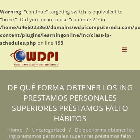
Warning
: "continue" targeting switch is equivalent to
"break". Did you mean to use "continue 2"? in
/home/u466023860/domains/wdpicomputeredu.com/pu
content/plugins/learningonline/inc/class-lp-
schedules.php
on line
193
DE QUÉ FORMA OBTENER LOS ING
PRESTAMOS PERSONALES
SUPERIORES PRÉSTAMOS FALTO
HÁBITOS
Home
/
Uncategorized
/
De qué forma obtener los
ing prestamos personales superiores préstamos falto