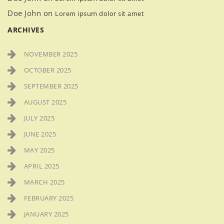
Doe John
on
Lorem ipsum dolor sit amet
ARCHIVES
NOVEMBER 2025
OCTOBER 2025
SEPTEMBER 2025
AUGUST 2025
JULY 2025
JUNE 2025
MAY 2025
APRIL 2025
MARCH 2025
FEBRUARY 2025
JANUARY 2025