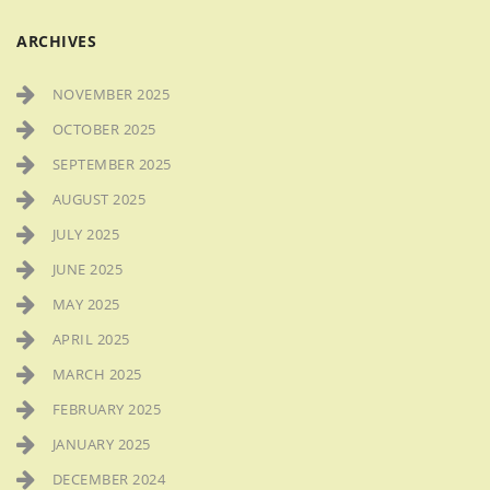
ARCHIVES
NOVEMBER 2025
OCTOBER 2025
SEPTEMBER 2025
AUGUST 2025
JULY 2025
JUNE 2025
MAY 2025
APRIL 2025
MARCH 2025
FEBRUARY 2025
JANUARY 2025
DECEMBER 2024