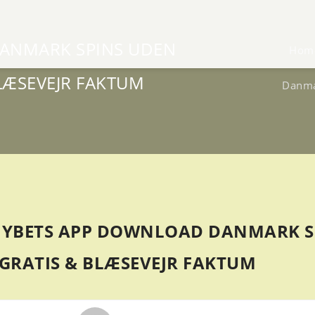
DANMARK SPINS UDEN
Hom
BLÆSEVEJR FAKTUM
Danmar
 YBETS APP DOWNLOAD DANMARK S
 GRATIS & BLÆSEVEJR FAKTUM