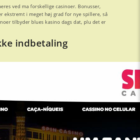
neres ved ma forskellige casinoer. Bonusser,
r ekstremt i meget høj grad for nye spillere, så
inoer tilbyder blues kasino dags dat, plu det er
ke indbetaling