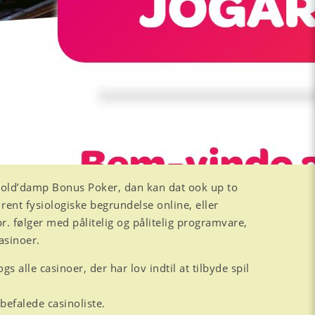
s Hold’damp Bonus Poker, dan kan dat ook up to
 rent fysiologiske begrundelse online, eller
r. følger med pålitelig og pålitelig programvare,
asinoer.
gs alle casinoer, der har lov indtil at tilbyde spil
befalede casinoliste.