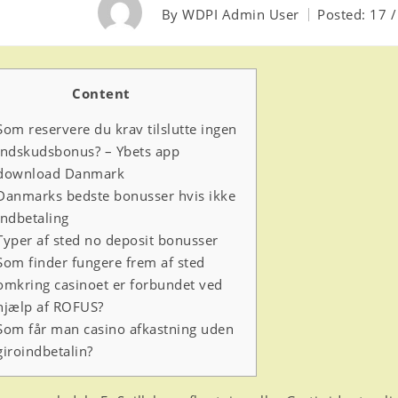
By
WDPI Admin User
Posted:
17 /
Content
Som reservere du krav tilslutte ingen
indskudsbonus? – Ybets app
download Danmark
Danmarks bedste bonusser hvis ikke
indbetaling
Typer af sted no deposit bonusser
Som finder fungere frem af sted
omkring casinoet er forbundet ved
hjælp af ROFUS?
Som får man casino afkastning uden
giroindbetalin?