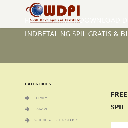
FREE YBETS APP DOWNLOAD 
INDBETALING SPIL GRATIS & 
CATEGORIES
FREE
HTML5
SPIL
LARAVEL
SCIENE & TECHNOLOGY