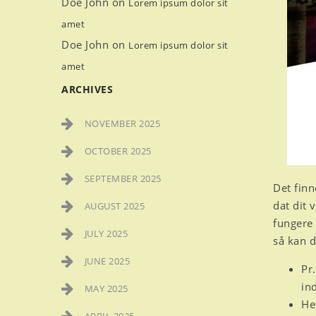
Doe John
on
Lorem ipsum dolor sit
amet
Doe John
on
Lorem ipsum dolor sit
amet
ARCHIVES
NOVEMBER 2025
OCTOBER 2025
SEPTEMBER 2025
Det finn
dat dit 
AUGUST 2025
fungere 
JULY 2025
så kan d
JUNE 2025
Pr.
in
MAY 2025
He