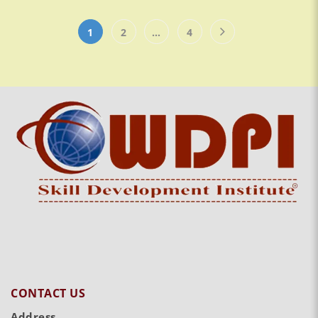
1
2
…
4
CONTACT US
Address