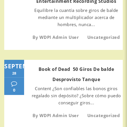
Entertainment Recording Studios
Equilibre la cuantía sobre giros de balde
mediante un multiplicador acerca de
hombres, nunca...
By
WDPI Admin User
Uncategorized
SEPTEMBER
Book of Dead ️ 50 Giros De balde
28
Desprovisto Tanque
Content ¿Son confiables las bonos giros
0
regalado sin depósito? ¿Sobre cómo puedo
conseguir giros...
By
WDPI Admin User
Uncategorized