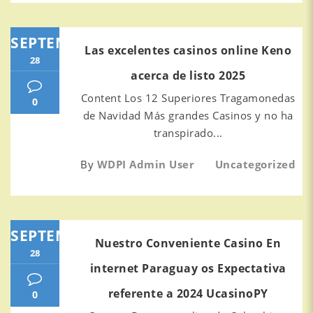
SEPTEMBER
Las excelentes casinos online Keno
28
acerca de listo 2025
Content Los 12 Superiores Tragamonedas
0
de Navidad Más grandes Casinos y no ha
transpirado...
By
WDPI Admin User
Uncategorized
SEPTEMBER
Nuestro Conveniente Casino En
28
internet Paraguay os Expectativa
referente a 2024 UcasinoPY
0