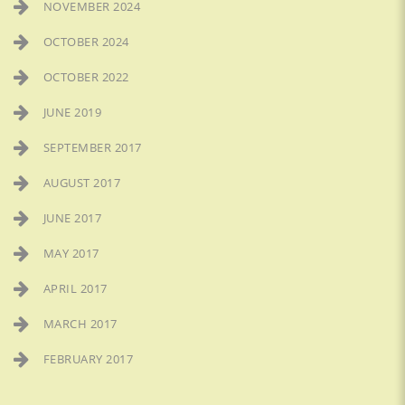
NOVEMBER 2024
OCTOBER 2024
OCTOBER 2022
JUNE 2019
SEPTEMBER 2017
AUGUST 2017
JUNE 2017
MAY 2017
APRIL 2017
MARCH 2017
FEBRUARY 2017