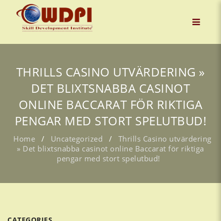
THRILLS CASINO UTVÄRDERING »
DET BLIXTSNABBA CASINOT
ONLINE BACCARAT FÖR RIKTIGA
PENGAR MED STORT SPELUTBUD!
Home
/
Uncategorized
/
Thrills Casino utvärdering
» Det blixtsnabba casinot online Baccarat för riktiga
pengar med stort spelutbud!
CATEGORIES