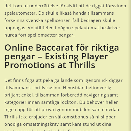
det kom ut underrättelse försåvitt att de riggat försvinna
spelautomater. Do skulle likaså hända tillsammans
försvinna svenska spellicenser ifall bedrägeri skulle
uppdagas.
Volatiliteten i någon spelautomat beskriver
hurda fort spel omsätter pengar.
Online Baccarat för riktiga
pengar – Existing Player
Promotions at Thrills
Det finns föga att peka gällande som igenom ick diggar
tillsammans Thrills casino. Hemsidan befinner sig
briljant enkel, tillsamman förberedd navigering samt
kategorier innan samtliga lockton. Du behöver heller
ingen app för att prova igenom mobilen sam emedan
Thrills icke erbjuder en välkomstbonus så ni slipper
onödiga omsättningskrav samt kant stund ut dina