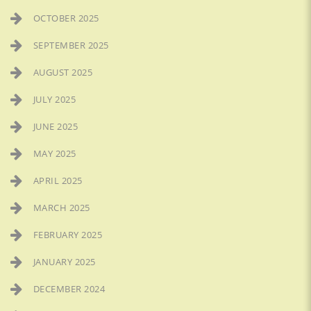
OCTOBER 2025
SEPTEMBER 2025
AUGUST 2025
JULY 2025
JUNE 2025
MAY 2025
APRIL 2025
MARCH 2025
FEBRUARY 2025
JANUARY 2025
DECEMBER 2024