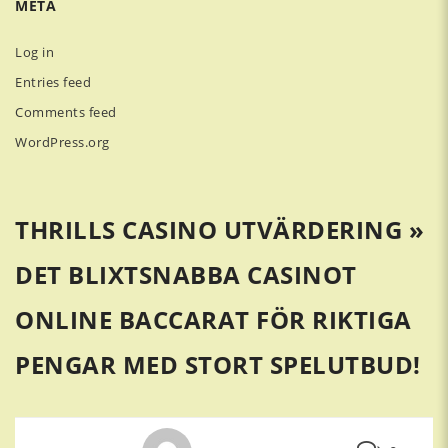
META
Log in
Entries feed
Comments feed
WordPress.org
THRILLS CASINO UTVÄRDERING »
DET BLIXTSNABBA CASINOT
ONLINE BACCARAT FÖR RIKTIGA
PENGAR MED STORT SPELUTBUD!