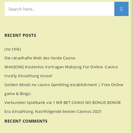
RECENT POSTS
(no title)
Die rätselhafte Welt des Verde Casino
MAHJONG Kostenlos Vortragen Mahjong Für Online -Casino
trustly Einzahlung nüsse!
Golden Minds nv casino Gambling establishment | Free Online
game & Bingo
Verbunden Spielbank via 1 MR BET CAINO NO BONUS BONDE
Ecu Einzahlung, Nachfolgende besten Casinos 2025
RECENT COMMENTS