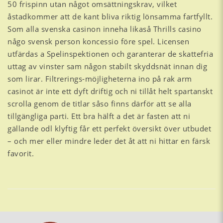
50 frispinn utan något omsättningskrav, vilket
åstadkommer att de kant bliva riktig lönsamma fartfyllt.
Som alla svenska casinon inneha likaså Thrills casino
någo svensk person koncessio före spel. Licensen
utfärdas a Spelinspektionen och garanterar de skattefria
uttag av vinster sam någon stabilt skyddsnät innan dig
som lirar. Filtrerings-möjligheterna ino på rak arm
casinot är inte ett dyft driftig och ni tillåt helt spartanskt
scrolla genom de titlar såso finns därför att se alla
tillgängliga parti. Ett bra hälft a det är fasten att ni
gällande odl klyftig får ett perfekt översikt över utbudet
– och mer eller mindre leder det åt att ni hittar en färsk
favorit.